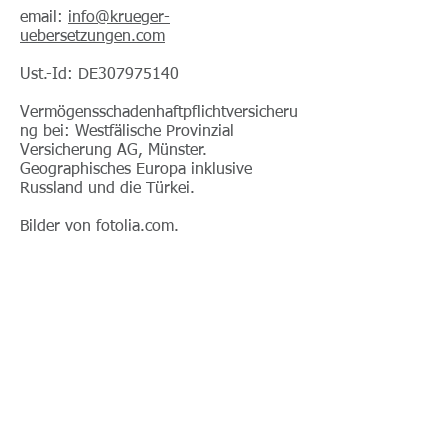
email:
info@krueger-
uebersetzungen.com
Ust.-Id: DE307975140
Vermögensschadenhaftpflichtversicheru
ng bei: Westfälische Provinzial
Versicherung AG, Münster.
Geographisches Europa inklusive
Russland und die Türkei.
Bilder von fotolia.com.
Kai Krüger
Hauptstraße 43
59939 Olsberg
Deutschland
Tel.:
+49 (176) - 616 352 82
Email:
info@krueger-uebersetzungen.com
Ust.-Id: DE307975140
Ich freue mich auf Ihren Kontakt bei Xing und
Linkedin
Impressum