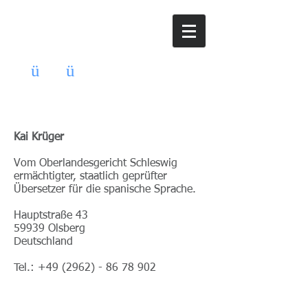
kr
ü
ger
ü
bersetzungen
ermächtigt. staatlich geprüft. freischaffend.
Kai Krüger
Vom Oberlandesgericht Schleswig
ermächtigter, staatlich geprüfter
Übersetzer für die spanische Sprache.
Hauptstraße 43
59939 Olsberg
Deutschland
Tel.:
+49 (2962) - 86 78 902